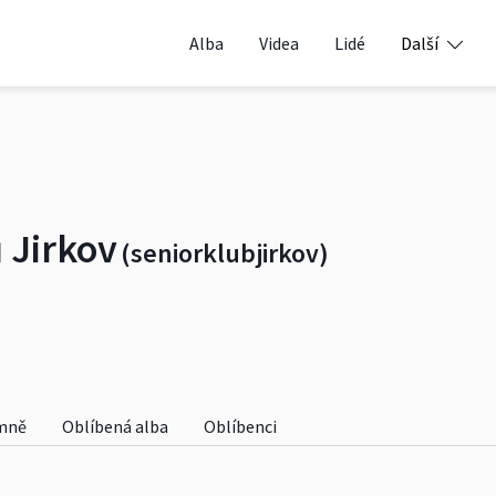
Alba
Videa
Lidé
Další
 Jirkov
(seniorklubjirkov)
mně
Oblíbená alba
Oblíbenci