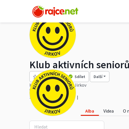
Klub aktivních seniorů
Sledovat
Sdílet
Další
Klub aktivních seniorů Jirkov
Více
1 088 alb
128k zhlédnutí
Alba
Videa
O 