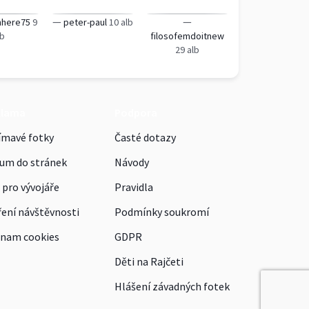
—
—
nhere75
9
peter-paul
10 alb
lb
filosofemdoitnew
29 alb
klama
Podpora
ímavé fotky
Časté dotazy
um do stránek
Návody
 pro vývojáře
Pravidla
ení návštěvnosti
Podmínky soukromí
nam cookies
GDPR
Děti na Rajčeti
Hlášení závadných fotek