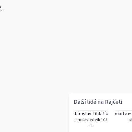
Další lidé na Rajčeti
Jaroslav Tihlařík
marta
ma
jaroslavtihlarik
103
a
alb