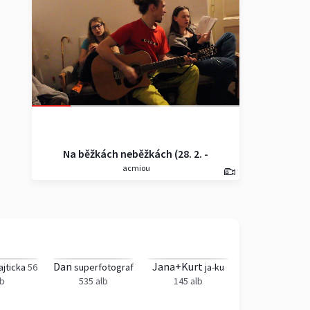
Na běžkách neběžkách (28. 2. -
acmiou
1.3., Deštné)
Dan
Jana+Kurt
jticka
56
superfotograf
ja-ku
lb
535 alb
145 alb