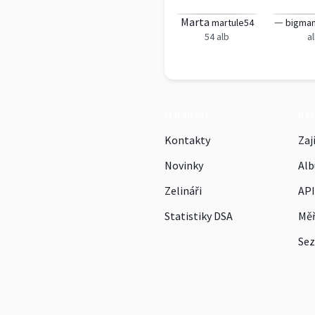
Marta
—
martule54
bigma
54 alb
a
O Rajčeti
Re
Kontakty
Zaj
Novinky
Alb
Zelináři
API
Statistiky DSA
Měř
Sez